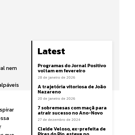
Latest
Programas do Jornal Positivo
ral nem
voltam em fevereiro
28 de janeiro de 2026
alpáveis
A trajetória vitoriosa de João
Nazareno
20 de janeiro de 2026
7 sobremesas com maçã para
spirar
atrair sucesso no Ano-Novo
essa
27 de dezembro de 2024
r
Cleide Veloso, ex-prefeita de
Pires do Rio, esteve no
os que