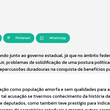
Pinterest
WhatsApp
ndo junto ao governo estadual, já que no àmbito fede
ir, problemas de solidificação de uma postura política
 repercussões duradouras na conquista de benefícios p
rmação como população amorfa e sem qualidades para a
a tal acusação se tivermos conhecimento da história d
s e deputados, como também teve prestígio para indica
argos de secretários estaduais e mesmo outros carg