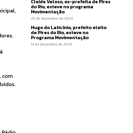
Cleide Veloso, ex-prefeita de Pires
do Rio, esteve no programa
icipal,
Movimentação
25 de dezembro de 2024
Hugo do Laticínio, prefeito eleito
de Pires do Rio, esteve no
dores.
Programa Movimentação
14 de dezembro de 2024
rá
, com
lvidos.
a Rádio