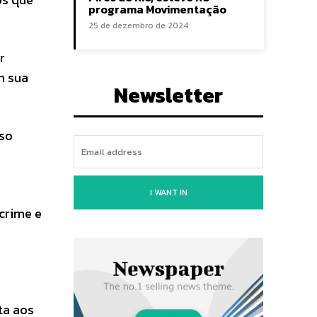
programa Movimentação
25 de dezembro de 2024
r
m sua
Newsletter
sso
I WANT IN
 crime e
ta aos