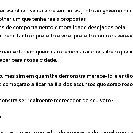
er escolher seus representantes junto ao governo mun
olher um que tenha reais propostas
ões de comportamento e moralidade desejados pela
er bem, tanto o prefeito e vice-prefeito como os verea
 não votar em quem não demonstrar que sabe o que i
trazer para nossa cidade.
o, mas sim em quem lhe demonstra merece-lo, e então
começarão a ficar na fila dos assuntos que serão reso
monstra ser realmente merecedor do seu voto?
a…
advogado e apresentador do Programa de Jornalismo d