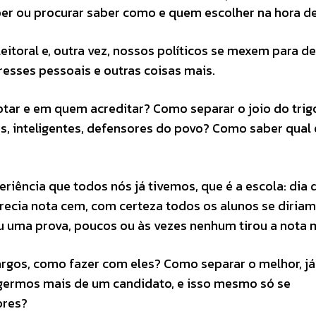
er ou procurar saber como e quem escolher na hora de
toral e, outra vez, nossos políticos se mexem para d
eresses pessoais e outras coisas mais.
votar e em quem acreditar? Como separar o joio do trig
s, inteligentes, defensores do povo? Como saber qual 
iência que todos nós já tivemos, que é a escola: dia 
ecia nota cem, com certeza todos os alunos se diriam
u uma prova, poucos ou às vezes nenhum tirou a nota 
argos, como fazer com eles? Como separar o melhor, já
germos mais de um candidato, e isso mesmo só se
ores?