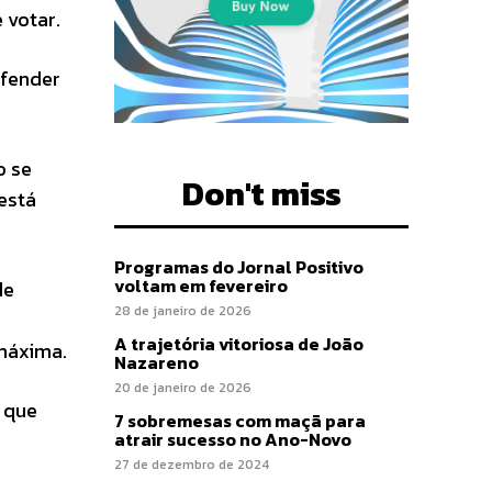
 votar.
efender
o se
Don't miss
está
Programas do Jornal Positivo
voltam em fevereiro
de
28 de janeiro de 2026
A trajetória vitoriosa de João
máxima.
Nazareno
20 de janeiro de 2026
 que
7 sobremesas com maçã para
atrair sucesso no Ano-Novo
27 de dezembro de 2024