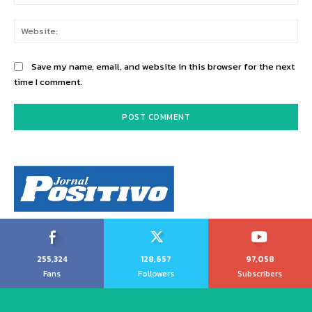
Web
Save my name, email, and website in this browser for the next
time I comment.
255,324
128,657
97,058
Fans
Followers
Subscribers