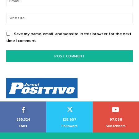
Web
Save my name, email, and website in this browser for the next
time I comment.
255,324
128,657
97,058
Fans
Followers
Subscribers