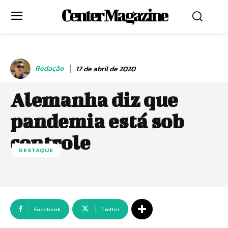
Center Magazine
Redação
17 de abril de 2020
Alemanha diz que
pandemia está sob
controle
DESTAQUE
Facebook
Twitter