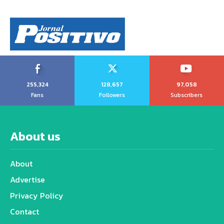
255,324
128,657
97,058
Fans
Followers
Subscribers
About us
About
Advertise
Privacy Policy
Contact