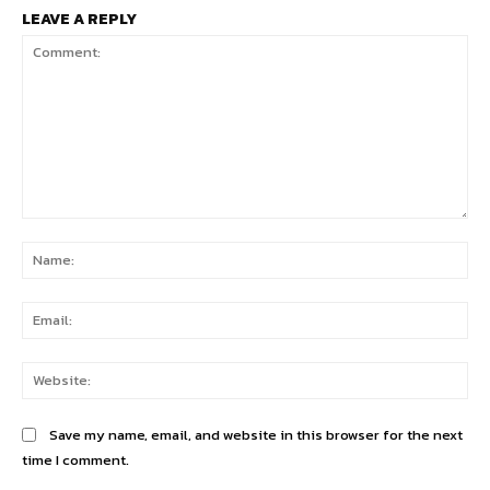
LEAVE A REPLY
Comment:
Na
Ema
Web
Save my name, email, and website in this browser for the next
time I comment.