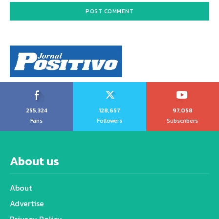
255,324
128,657
97,058
Fans
Followers
Subscribers
About us
About
Advertise