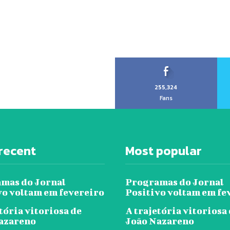
255,324
Fans
recent
Most popular
mas do Jornal
Programas do Jornal
vo voltam em fevereiro
Positivo voltam em fe
tória vitoriosa de
A trajetória vitoriosa
azareno
João Nazareno