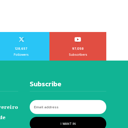
128,657
97,058
Followers
Subscribers
Subscribe
vereiro
 de
I WANT IN