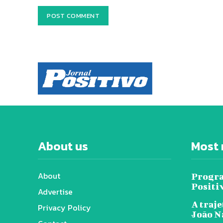
About us
Most 
About
Progra
Positi
Advertise
A traje
Privacy Policy
João N