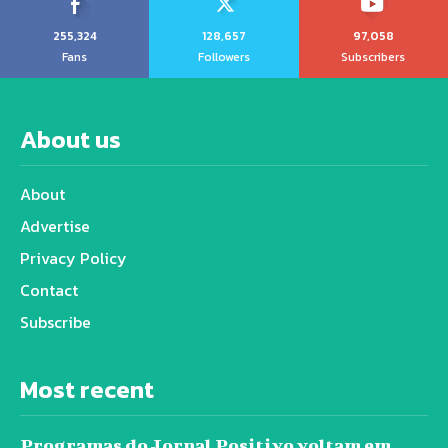
255,324
128,657
97,058
Fans
Followers
Subscribers
About us
About
Advertise
Privacy Policy
Contact
Subscribe
Most recent
Programas do Jornal Positivo voltam em