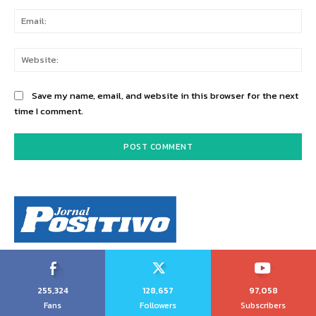
Ema
Web
Save my name, email, and website in this browser for the next
time I comment.
255,324
128,657
97,058
Fans
Followers
Subscribers