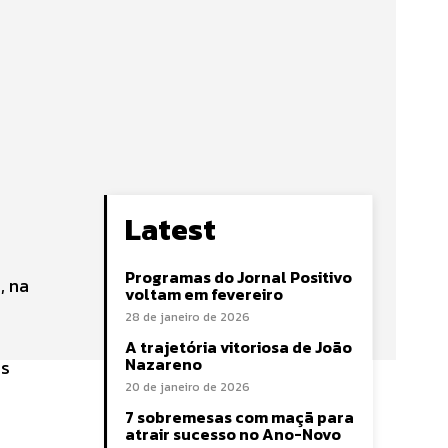
Latest
Programas do Jornal Positivo
, na
voltam em fevereiro
28 de janeiro de 2026
A trajetória vitoriosa de João
Nazareno
ns
20 de janeiro de 2026
7 sobremesas com maçã para
atrair sucesso no Ano-Novo