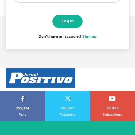
Log In
Don't have an account?
Sign up
255,324
128,657
97,058
Fans
Followers
Subscribers