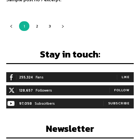
1
2
3
Stay in touch:
255,324
Fans
LIKE
128,657
Followers
FOLLOW
97,058
Subscribers
SUBSCRIBE
Newsletter