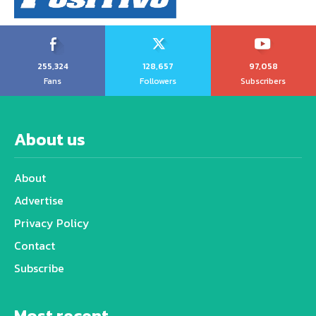
255,324
128,657
97,058
Fans
Followers
Subscribers
About us
About
Advertise
Privacy Policy
Contact
Subscribe
Most recent