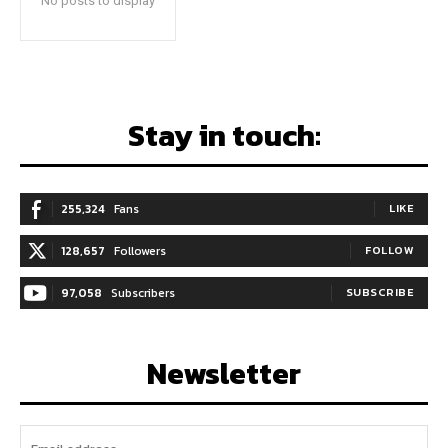
No posts to display
Stay in touch:
255,324
Fans
LIKE
128,657
Followers
FOLLOW
97,058
Subscribers
SUBSCRIBE
Newsletter